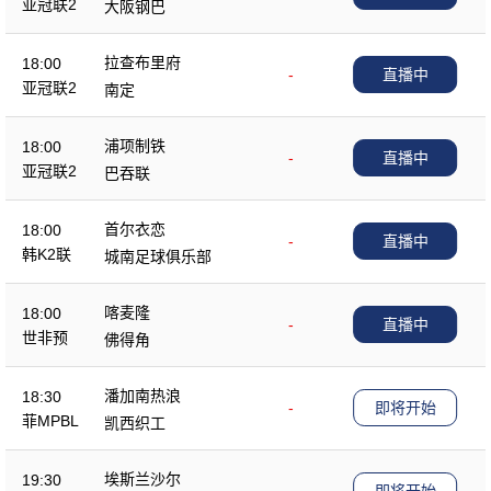
亚冠联2
大阪钢巴
拉查布里府
18:00
-
直播中
亚冠联2
南定
浦项制铁
18:00
-
直播中
亚冠联2
巴吞联
首尔衣恋
18:00
-
直播中
韩K2联
城南足球俱乐部
喀麦隆
18:00
-
直播中
世非预
佛得角
潘加南热浪
18:30
-
即将开始
菲MPBL
凯西织工
埃斯兰沙尔
19:30