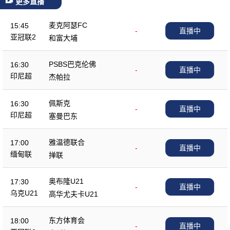
更多直播
麦克阿瑟FC
15:45
-
直播中
亚冠联2
和富大埔
PSBS巴克伦佛
16:30
-
直播中
印尼超
杰帕拉
佩斯克
16:30
-
直播中
印尼超
塞曼巴东
雅温德联合
17:00
-
直播中
缅甸联
掸联
奥布隆U21
17:30
-
直播中
乌克U21
高华尤夫卡U21
东方体育会
18:00
-
直播中