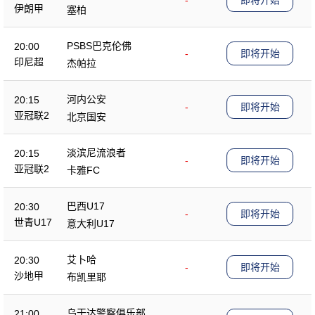
-
即将开始
伊朗甲
塞柏
PSBS巴克伦佛
20:00
-
即将开始
印尼超
杰帕拉
河内公安
20:15
-
即将开始
亚冠联2
北京国安
淡滨尼流浪者
20:15
-
即将开始
亚冠联2
卡雅FC
巴西U17
20:30
-
即将开始
世青U17
意大利U17
艾卜哈
20:30
-
即将开始
沙地甲
布凯里耶
乌干达警察俱乐部
21:00