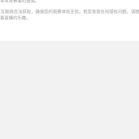
畅享体育赛事的激情。
过互联网合法获取，确保您的观赛体验无忧。若您发现任何侵权问题，请
事直播的乐趣。