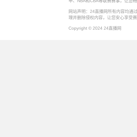
甲、NBA和CBA等联赛赛事，让您
网站声明：24直播网所有内容均通
理并删除侵权内容，让您安心享受赛
Copyright © 2024 24直播网