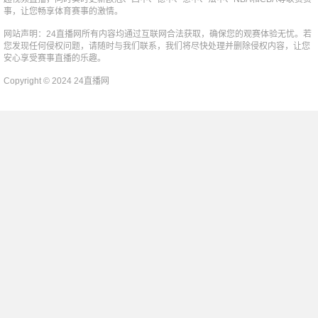
事，让您畅享体育赛事的激情。
网站声明：24直播网所有内容均通过互联网合法获取，确保您的观赛体验无忧。若
您发现任何侵权问题，请随时与我们联系，我们将尽快处理并删除侵权内容，让您
安心享受赛事直播的乐趣。
Copyright © 2024 24直播网