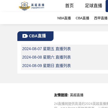
首页
足球直播
NBA直播
CBA直播
西甲直播
CBA直播
2024-08-07 星期五 直播列表
2024-08-08 星期六 直播列表
2024-08-09 星期日 直播列表
友情链接:
英超直播
24直播网提供高清的2024英超