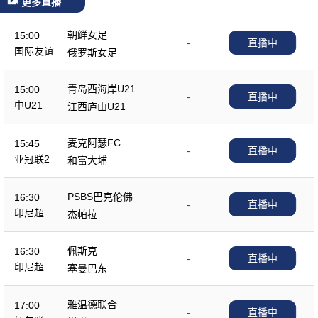
更多直播
朝鲜女足
15:00
-
直播中
国际友谊
俄罗斯女足
青岛西海岸U21
15:00
-
直播中
中U21
江西庐山U21
麦克阿瑟FC
15:45
-
直播中
亚冠联2
和富大埔
PSBS巴克伦佛
16:30
-
直播中
印尼超
杰帕拉
佩斯克
16:30
-
直播中
印尼超
塞曼巴东
雅温德联合
17:00
-
直播中