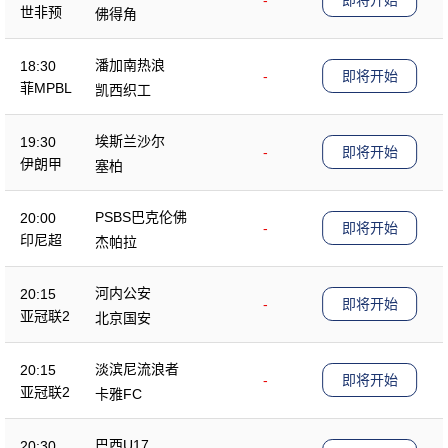
-
即将开始
世非预
佛得角
潘加南热浪
18:30
-
即将开始
菲MPBL
凯西织工
埃斯兰沙尔
19:30
-
即将开始
伊朗甲
塞柏
PSBS巴克伦佛
20:00
-
即将开始
印尼超
杰帕拉
河内公安
20:15
-
即将开始
亚冠联2
北京国安
淡滨尼流浪者
20:15
-
即将开始
亚冠联2
卡雅FC
巴西U17
20:30