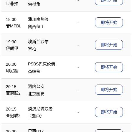
-
即将开始
世非预
佛得角
潘加南热浪
18:30
-
即将开始
菲MPBL
凯西织工
埃斯兰沙尔
19:30
-
即将开始
伊朗甲
塞柏
PSBS巴克伦佛
20:00
-
即将开始
印尼超
杰帕拉
河内公安
20:15
-
即将开始
亚冠联2
北京国安
淡滨尼流浪者
20:15
-
即将开始
亚冠联2
卡雅FC
巴西U17
20:30