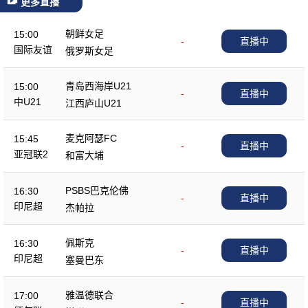
更多直播
朝鲜女足
15:00
-
直播中
国际友谊
俄罗斯女足
青岛西海岸U21
15:00
-
直播中
中U21
江西庐山U21
麦克阿瑟FC
15:45
-
直播中
亚冠联2
和富大埔
PSBS巴克伦佛
16:30
-
直播中
印尼超
杰帕拉
佩斯克
16:30
-
直播中
印尼超
塞曼巴东
雅温德联合
17:00
-
直播中