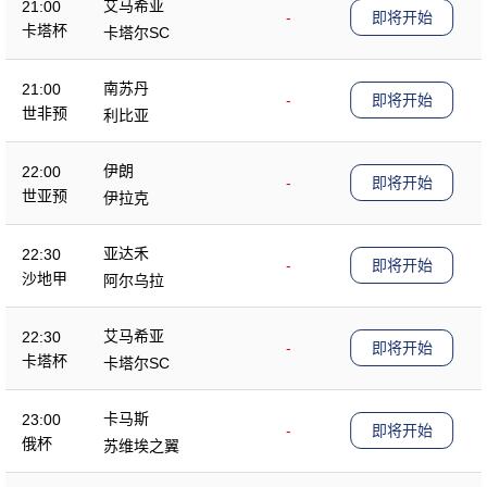
艾马希亚
21:00
-
即将开始
卡塔杯
卡塔尔SC
南苏丹
21:00
-
即将开始
世非预
利比亚
伊朗
22:00
-
即将开始
世亚预
伊拉克
亚达禾
22:30
-
即将开始
沙地甲
阿尔乌拉
艾马希亚
22:30
-
即将开始
卡塔杯
卡塔尔SC
卡马斯
23:00
-
即将开始
俄杯
苏维埃之翼