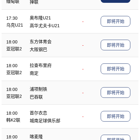
缅甸联
掸联
奥布隆U21
17:30
-
即将开始
乌克U21
高华尤夫卡U21
东方体育会
18:00
-
即将开始
亚冠联2
大阪钢巴
拉查布里府
18:00
-
即将开始
亚冠联2
南定
浦项制铁
18:00
-
即将开始
亚冠联2
巴吞联
首尔衣恋
18:00
-
即将开始
韩K2联
城南足球俱乐部
喀麦隆
18:00