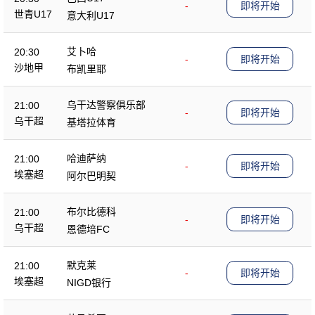
-
即将开始
世青U17
意大利U17
艾卜哈
20:30
-
即将开始
沙地甲
布凯里耶
乌干达警察俱乐部
21:00
-
即将开始
乌干超
基塔拉体育
哈迪萨纳
21:00
-
即将开始
埃塞超
阿尔巴明契
布尔比德科
21:00
-
即将开始
乌干超
恩德培FC
默克莱
21:00
-
即将开始
埃塞超
NIGD银行