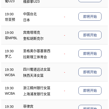
葡U23
维薛拿U23
中国台北
19:00
-
即将开始
世亚预
日本
宾南塔塔克
19:00
-
即将开始
菲MPBL
奎松胡斯克尔
圣格奥尔基塞普西
19:30
-
即将开始
罗乙
拉斯理工体育会
四川蜀道远达女篮
19:30
-
即将开始
WCBA
陕西天泽女篮
浙江稠州银行女篮
19:30
-
即将开始
WCBA
上海浦发银行女篮
菲律宾
19:30