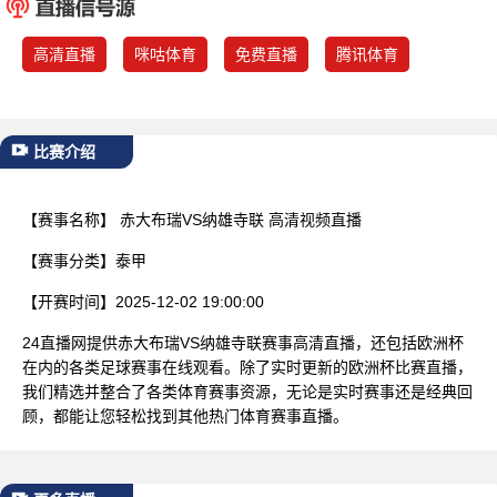
已结束
高清直播
咪咕体育
免费直播
腾讯体育
比赛介绍
【赛事名称】
赤大布瑞VS纳雄寺联 高清视频直播
【赛事分类】
泰甲
【开赛时间】
2025-12-02 19:00:00
24直播网提供赤大布瑞VS纳雄寺联赛事高清直播，还包括欧洲杯
在内的各类足球赛事在线观看。除了实时更新的欧洲杯比赛直播，
我们精选并整合了各类体育赛事资源，无论是实时赛事还是经典回
顾，都能让您轻松找到其他热门体育赛事直播。