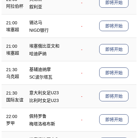
-
即将开始
阿拉伯杯
叙利亚
锡达马
21:00
-
即将开始
埃塞超
NIGD银行
埃塞俄比亚文和
21:00
-
即将开始
埃塞超
哈迪萨纳
基辅迪纳摩
21:30
-
即将开始
乌克超
SC波尔塔瓦
意大利女足U23
21:30
-
即将开始
国际友谊
比利时女足U23
佩特罗鲁
22:00
-
即将开始
罗甲
梅塔洛格布斯