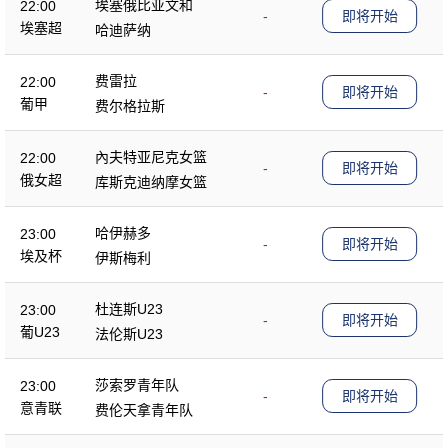
埃塞俄比亚文和
22:00
-
即将开始
埃塞超
哈迪萨纳
费雷拉
22:00
-
即将开始
葡甲
费尔格拉斯
內夫特亚尼克女篮
22:00
-
即将开始
俄女超
库斯克迪纳摩女篮
哈伊赫多
23:00
-
即将开始
埃及杯
伊斯梅利
杜连斯U23
23:00
-
即将开始
葡U23
法伦斯U23
莎索罗青年队
23:00
-
即将开始
意青联
费伦天拿青年队