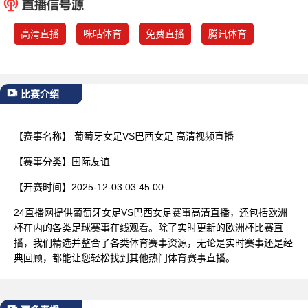
已结束
高清直播
咪咕体育
免费直播
腾讯体育
比赛介绍
【赛事名称】
葡萄牙女足VS巴西女足 高清视频直播
【赛事分类】
国际友谊
【开赛时间】
2025-12-03 03:45:00
24直播网提供葡萄牙女足VS巴西女足赛事高清直播，还包括欧洲
杯在内的各类足球赛事在线观看。除了实时更新的欧洲杯比赛直
播，我们精选并整合了各类体育赛事资源，无论是实时赛事还是经
典回顾，都能让您轻松找到其他热门体育赛事直播。