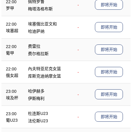
佩特罗鲁
22:00
-
即将开始
罗甲
梅塔洛格布斯
埃塞俄比亚文和
22:00
-
即将开始
埃塞超
哈迪萨纳
费雷拉
22:00
-
即将开始
葡甲
费尔格拉斯
內夫特亚尼克女篮
22:00
-
即将开始
俄女超
库斯克迪纳摩女篮
哈伊赫多
23:00
-
即将开始
埃及杯
伊斯梅利
杜连斯U23
23:00
-
即将开始
葡U23
法伦斯U23