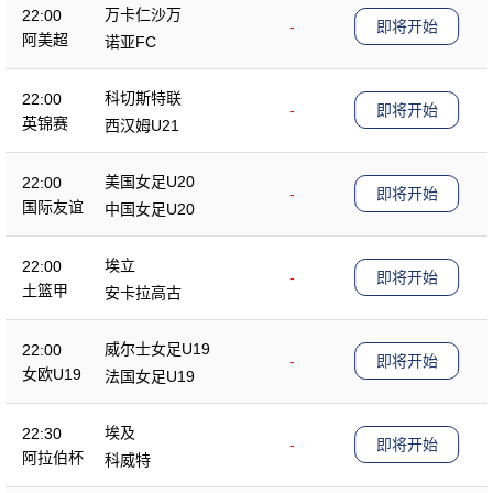
万卡仁沙万
22:00
-
即将开始
阿美超
诺亚FC
科切斯特联
22:00
-
即将开始
英锦赛
西汉姆U21
美国女足U20
22:00
-
即将开始
国际友谊
中国女足U20
埃立
22:00
-
即将开始
土篮甲
安卡拉高古
威尔士女足U19
22:00
-
即将开始
女欧U19
法国女足U19
埃及
22:30
-
即将开始
阿拉伯杯
科威特