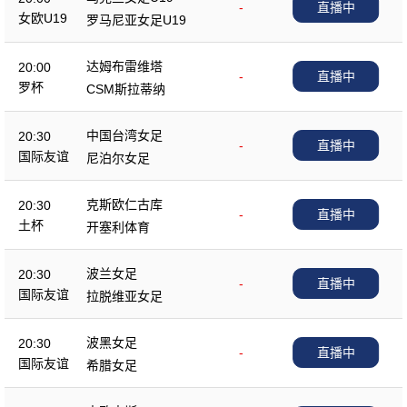
-
直播中
女欧U19
罗马尼亚女足U19
达姆布雷维塔
20:00
-
直播中
罗杯
CSM斯拉蒂纳
中国台湾女足
20:30
-
直播中
国际友谊
尼泊尔女足
克斯欧仁古库
20:30
-
直播中
土杯
开塞利体育
波兰女足
20:30
-
直播中
国际友谊
拉脱维亚女足
波黑女足
20:30
-
直播中
国际友谊
希腊女足