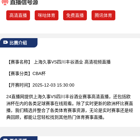
已结束
高清直播
咪咕体育
免费直播
腾讯体育
比赛介绍
【赛事名称】
上海久事VS四川丰谷酒业 高清视频直播
【赛事分类】
CBA杯
【开赛时间】
2025-12-03 15:30:00
24直播网提供上海久事VS四川丰谷酒业赛事高清直播，还包括欧
洲杯在内的各类足球赛事在线观看。除了实时更新的欧洲杯比赛直
播，我们精选并整合了各类体育赛事资源，无论是实时赛事还是经
典回顾，都能让您轻松找到其他热门体育赛事直播。