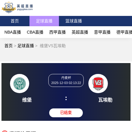
首页
足球直播
篮球直播
NBA直播
CBA直播
西甲直播
英超直播
意甲直播
德甲直
首页
>
足球直播
>
维堡VS瓦埃勒
丹麦杯
2025-12-03 02:13:22
:
维堡
瓦埃