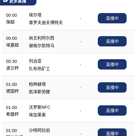
更多直播
埃尔塔
00:00
-
直播中
保超
普罗夫迪夫博特夫
尚文利阿尔西
00:00
-
直播中
埃塞超
谢格尔凯特马
列治亚
00:30
-
直播中
波兰杯
扎布热矿工
柏林赫塔
01:00
-
直播中
德国杯
凯泽斯劳滕
沃罗斯NFC
01:00
-
直播中
希腊杯
埃加莱奥
沙特阿拉伯
01:00
-
直播中