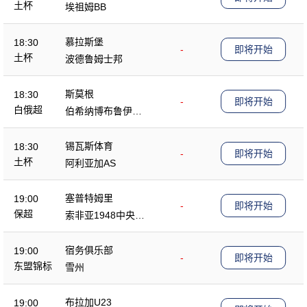
土杯
埃祖姆BB
慕拉斯堡
18:30
-
即将开始
土杯
波德鲁姆士邦
斯莫根
18:30
-
即将开始
白俄超
伯希纳博布鲁伊斯
克
锡瓦斯体育
18:30
-
即将开始
土杯
阿利亚加AS
塞普特姆里
19:00
-
即将开始
保超
索非亚1948中央陆
军
宿务俱乐部
19:00
-
即将开始
东盟锦标
雪州
布拉加U23
19:00