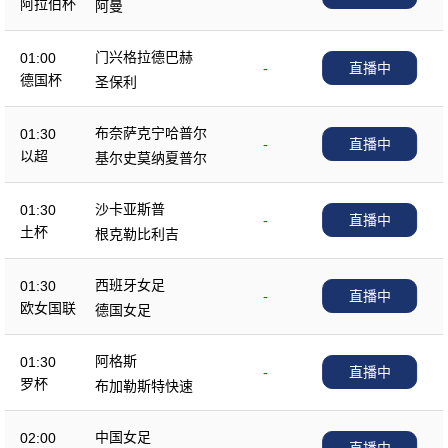
阿拉伯杯
阿曼
门兴格拉德巴赫
01:00
-
直播中
德国杯
圣保利
布奈萨克宁哈普尔
01:30
-
直播中
以超
基尔史莫纳夏普尔
沙卡亚斯普
01:30
-
直播中
土杯
根克勒比利吉
西班牙女足
01:30
-
直播中
欧女国联
德国女足
阿格斯
01:30
-
直播中
罗杯
布加勒斯特快速
中国女足
02:00