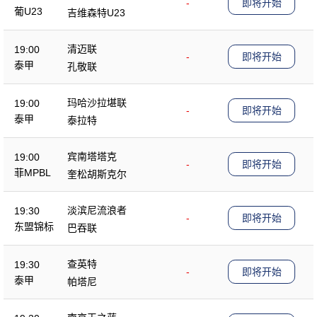
-
即将开始
葡U23
吉维森特U23
清迈联
19:00
-
即将开始
泰甲
孔敬联
玛哈沙拉堪联
19:00
-
即将开始
泰甲
泰拉特
宾南塔塔克
19:00
-
即将开始
菲MPBL
奎松胡斯克尔
淡滨尼流浪者
19:30
-
即将开始
东盟锦标
巴吞联
查英特
19:30
-
即将开始
泰甲
帕塔尼