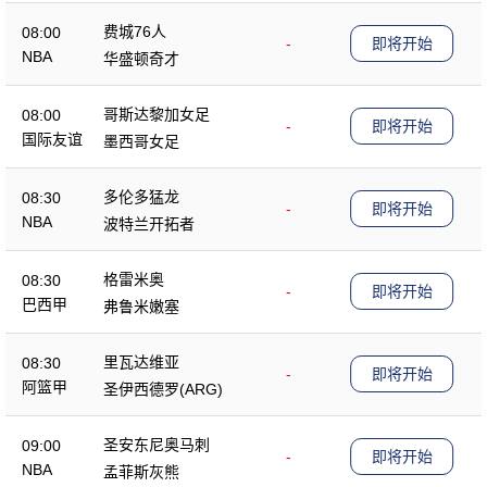
费城76人
08:00
-
即将开始
NBA
华盛顿奇才
哥斯达黎加女足
08:00
-
即将开始
国际友谊
墨西哥女足
多伦多猛龙
08:30
-
即将开始
NBA
波特兰开拓者
格雷米奥
08:30
-
即将开始
巴西甲
弗鲁米嫩塞
里瓦达维亚
08:30
-
即将开始
阿篮甲
圣伊西德罗(ARG)
圣安东尼奥马刺
09:00
-
即将开始
NBA
孟菲斯灰熊